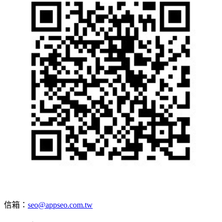
信箱：
seo@appseo.com.tw