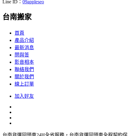
Line ID：
09appleseo
台南搬家
首頁
產品介紹
最新消息
問與答
影音相本
聯絡我們
關於我們
線上訂單
加入好友
台南貨運回頭車24H全省服務，台南貨運回頭車全程契約保