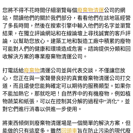
您將不得不花時間仔細瀏覽每個
廢棄物清運
公司的網
站，閱讀他們的關於我們部分，看看他們在該地區經營
了多長時間，然後在搜索引擎中輸入他們的名字並瀏覽
結果，在獨立評論網站和在線論壇上尋找誠實的客戶評
論，以幫助您放心。建築工地和製造工廠中積累的廢物
可能對人們的健康和環境造成危害。諮詢提供分類和回
收解決方案的專業廢棄物清運公司。
打電話給
廢棄物
清運公司並與代表交談，不僅讓您放
心，您正在與一家聲譽良好的真實廢棄物清運公司打交
道，而且還使您能夠確定可以期待的服務類型。如果你
不能加熱它，那就吃吧！自然界中的有機廢物，例如植
物蔬菜和紙張，可以在控制其分解的過程中“消化”，並
對它們進行消毒以供進一步使用。
將東西傾倒到廢棄物清運場是一個簡單的解決方案，但
能做的只有這麼多。雖然
回頭車
旨在防止污染的現代廢