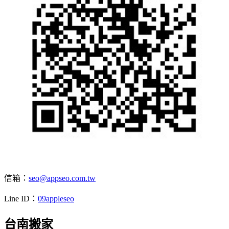
信箱：
seo@appseo.com.tw
Line ID：
09appleseo
台南搬家